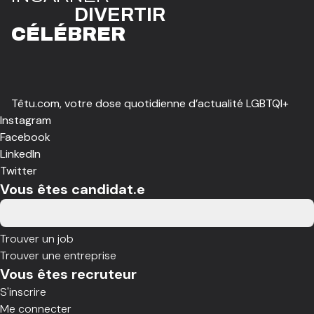
DIVE
R
TIR
CÉLÉBR
E
R
Têtu.com, votre dose quotidienne d’actualité LGBTQI+
Instagram
Facebook
LinkedIn
Twitter
Vous êtes candidat.e
Trouver un job
Trouver une entreprise
Vous êtes recruteur
S'inscrire
Me connecter