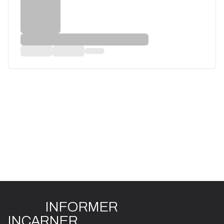
INFO
R
ME
R
I
N
CAR
N
ER