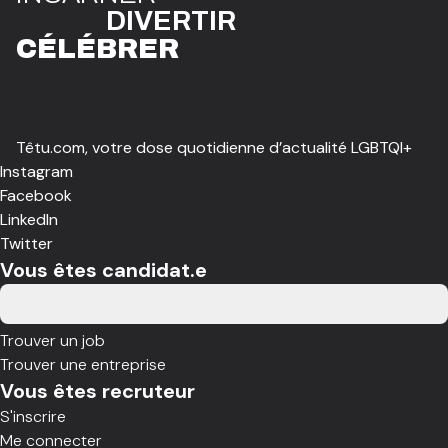
DIVE
R
TIR
CÉLÉBR
E
R
Têtu.com, votre dose quotidienne d’actualité LGBTQI+
Instagram
Facebook
LinkedIn
Twitter
Vous êtes candidat.e
Trouver un job
Trouver une entreprise
Vous êtes recruteur
S'inscrire
Me connecter