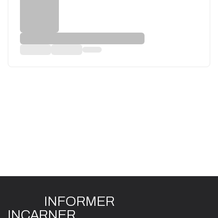
INFO
R
ME
R
I
N
CAR
N
ER