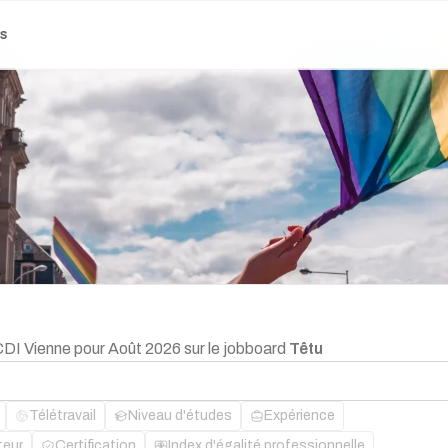
es
CDI Vienne pour Août 2026 sur le jobboard
Têtu
Télétravail
Niveau d'études
Expérience
teur
Certification
Index d'égalité professionnelle