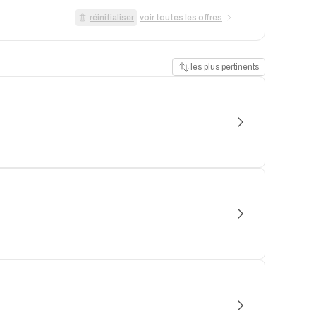
réinitialiser
voir toutes les offres
les plus pertinents