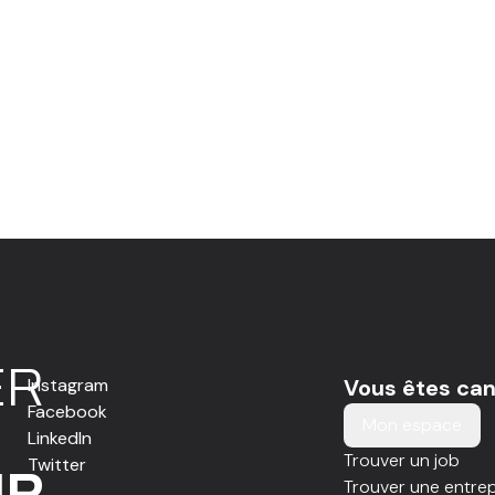
E
R
Instagram
Vous êtes can
Facebook
Mon espace
LinkedIn
Trouver un job
Twitter
IR
Trouver une entrep