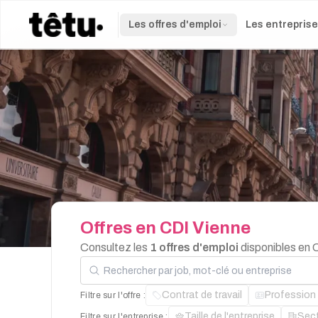
Les offres d'emploi
Les entrepris
Offres
en
CDI
Vienne
Consultez les
1 offres d'emploi
disponibles en 
Rechercher par job, mot-clé ou entreprise
Contrat de travail
Profession
Filtre sur l'offre :
Taille de l'entreprise
Sec
Filtre sur l'entreprise :