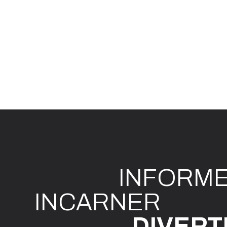
INFO
R
M
I
N
CAR
N
ER
DIVE
R
T