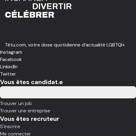
DIVE
R
TIR
CÉLÉBR
E
R
Têtu.com, votre dose quotidienne d’actualité LGBTQI+
Instagram
Facebook
LinkedIn
Twitter
Vous êtes candidat.e
Trouver un job
Trouver une entreprise
Vous êtes recruteur
S'inscrire
Me connecter