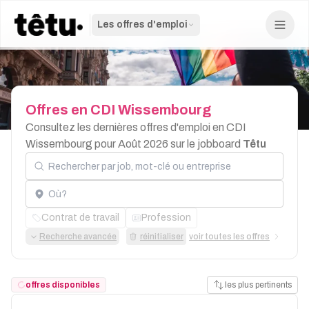
Les offres d'emploi
Offres
en
CDI
Wissembourg
Consultez les dernières offres d'emploi en CDI
Wissembourg pour Août 2026 sur le jobboard
Têtu
Rechercher par job, mot-clé ou entreprise
Localisation
Contrat de travail
Profession
Recherche avancée
réinitialiser
voir toutes les offres
offres disponibles
les plus pertinents