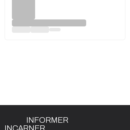
INFO
R
ME
R
I
N
CAR
N
ER