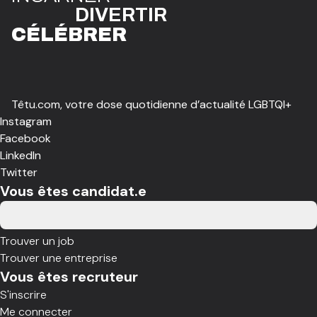
DIVE
R
TIR
CÉLÉBR
E
R
Têtu.com, votre dose quotidienne d’actualité LGBTQI+
Instagram
Facebook
LinkedIn
Twitter
Vous êtes candidat.e
Trouver un job
Trouver une entreprise
Vous êtes recruteur
S'inscrire
Me connecter