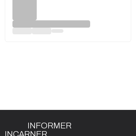
INFO
R
ME
R
I
N
CAR
N
ER