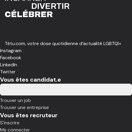
DIVE
R
TIR
CÉLÉBR
E
R
Têtu.com, votre dose quotidienne d’actualité LGBTQI+
Instagram
Facebook
LinkedIn
Twitter
Vous êtes candidat.e
Trouver un job
Trouver une entreprise
Vous êtes recruteur
S'inscrire
Me connecter