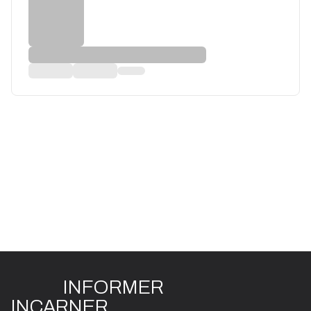
INFO
R
ME
R
I
N
CAR
N
ER