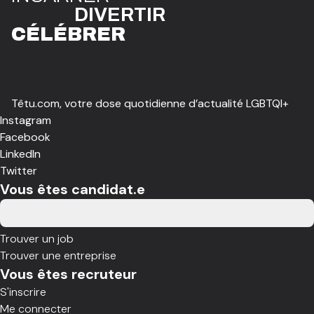
DIVE
R
TIR
CÉLÉBR
E
R
Têtu.com, votre dose quotidienne d’actualité LGBTQI+
Instagram
Facebook
LinkedIn
Twitter
Vous êtes candidat.e
Trouver un job
Trouver une entreprise
Vous êtes recruteur
S'inscrire
Me connecter