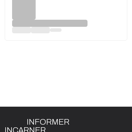
INFO
R
ME
R
I
N
CAR
N
ER