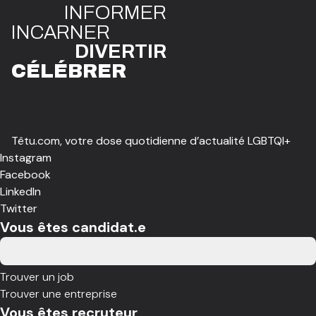
INFO
R
ME
R
I
N
CAR
N
ER
DIVE
R
TIR
CÉLÉBR
E
R
Têtu.com, votre dose quotidienne d’actualité LGBTQI+
Instagram
Facebook
LinkedIn
Twitter
Vous êtes candidat.e
Trouver un job
Trouver une entreprise
Vous êtes recruteur