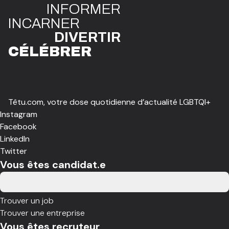
INFO
R
ME
R
I
N
CAR
N
ER
DIVE
R
TIR
CÉLÉBR
E
R
Têtu.com, votre dose quotidienne d’actualité LGBTQI+
Instagram
Facebook
LinkedIn
Twitter
Vous êtes candidat.e
Trouver un job
Trouver une entreprise
Vous êtes recruteur