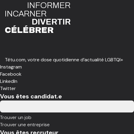
INFO
R
ME
R
I
N
CAR
N
ER
DIVE
R
TIR
CÉLÉBR
E
R
Têtu.com, votre dose quotidienne d’actualité LGBTQI+
Instagram
Facebook
LinkedIn
Twitter
Vous êtes candidat.e
Trouver un job
Trouver une entreprise
Vous êtes recruteur