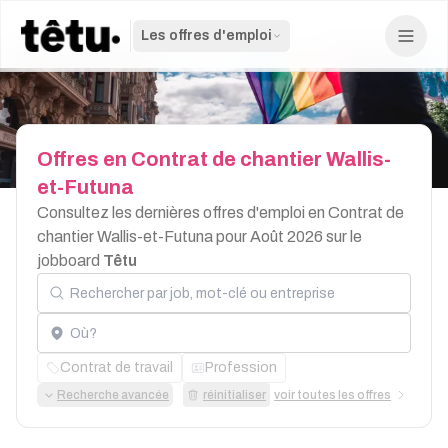
Les offres d'emploi
Offres
en
Contrat
de
chantier
Wallis-
et-Futuna
Consultez les dernières offres d'emploi en Contrat de
chantier Wallis-et-Futuna pour Août 2026 sur le
jobboard
Têtu
Rechercher par job, mot-clé ou entreprise
Localisation
Contrat de travail
Profession
Recherche avancée
réinitialiser
voir toutes les offres