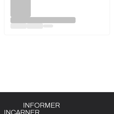
INFO
R
ME
R
I
N
CAR
N
ER