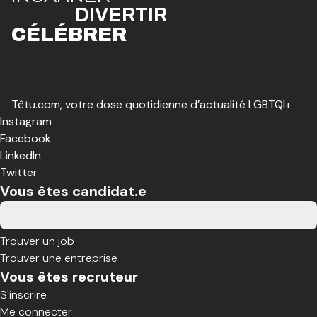
DIVE
R
TIR
CÉLÉBR
E
R
Têtu.com, votre dose quotidienne d’actualité LGBTQI+
Instagram
Facebook
LinkedIn
Twitter
Vous êtes candidat.e
Trouver un job
Trouver une entreprise
Vous êtes recruteur
S'inscrire
Me connecter