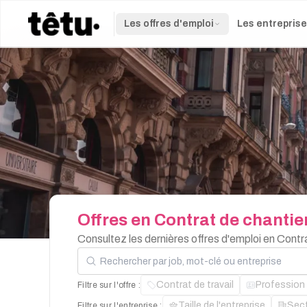
Les offres d'emploi
Les entrepris
Offres
en
Contrat
de
chantie
Consultez les dernières offres d'emploi en Contr
Rechercher par job, mot-clé ou entreprise
Contrat de travail
Profession
Filtre sur l'offre :
Taille de l'entreprise
Sec
Filtre sur l'entreprise :