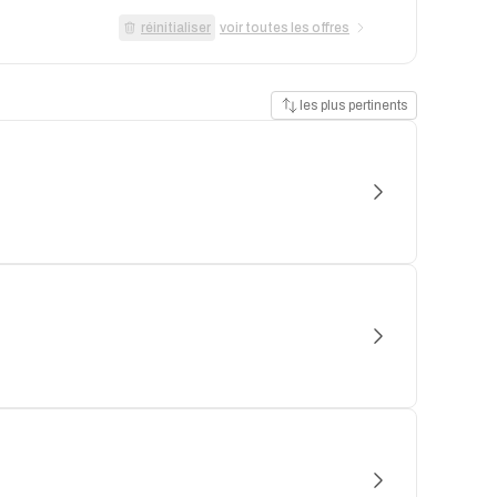
réinitialiser
voir toutes les offres
les plus pertinents