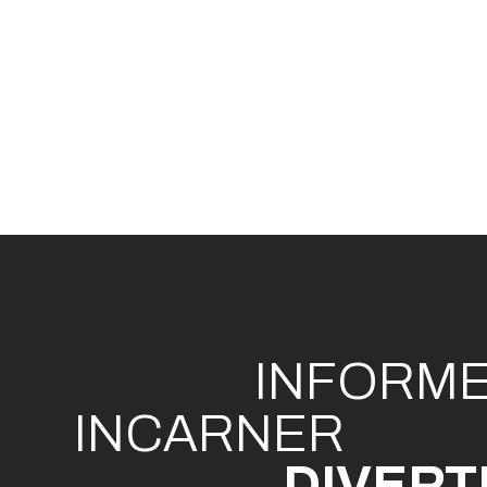
INFO
R
M
I
N
CAR
N
ER
DIVE
R
T