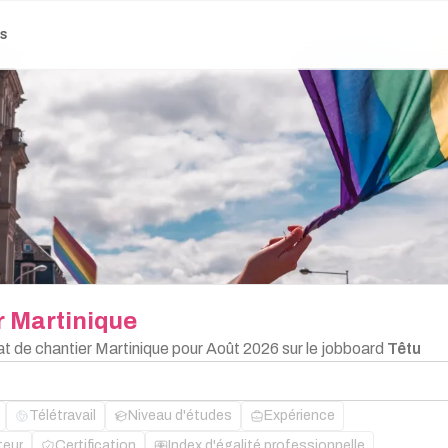
es
r
Martinique
at de chantier Martinique pour Août 2026 sur le jobboard
Têtu
Télétravail
Niveau d'études
Expérience
teur
Certification
Index d'égalité professionnelle