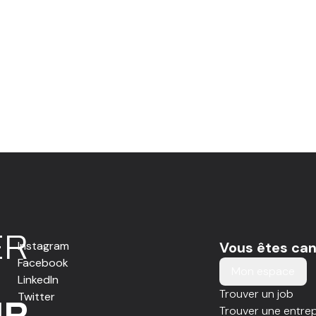
E
R
Instagram
Vous êtes can
Facebook
Mon espace
LinkedIn
Trouver un job
Twitter
IR
Trouver une entrep