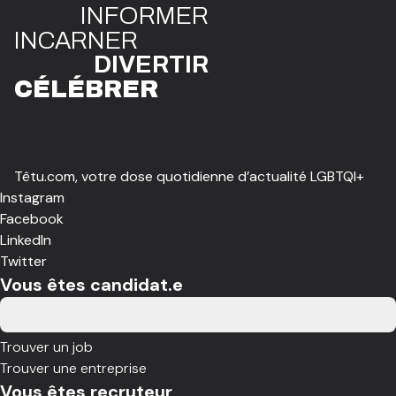
INFO
R
ME
R
I
N
CAR
N
ER
DIVE
R
TIR
CÉLÉBR
E
R
Têtu.com, votre dose quotidienne d’actualité LGBTQI+
Instagram
Facebook
LinkedIn
Twitter
Vous êtes candidat.e
Trouver un job
Trouver une entreprise
Vous êtes recruteur