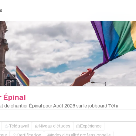
es
r
Épinal
at de chantier Épinal pour Août 2026 sur le jobboard
Têtu
Télétravail
Niveau d'études
Expérience
teur
Certification
Index d'égalité professionnelle