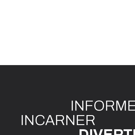
INFO
R
M
I
N
CAR
N
ER
DIVE
R
T