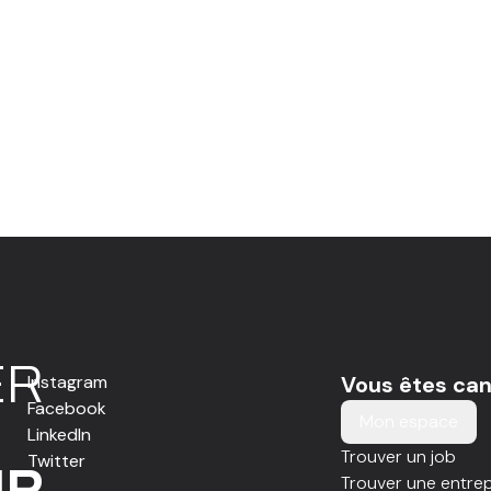
E
R
Instagram
Vous êtes can
Facebook
Mon espace
LinkedIn
Trouver un job
Twitter
IR
Trouver une entrep