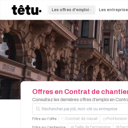
Les offres d'emploi
Les entrepris
Offres
en
Contrat
de
chantie
Consultez les dernières offres d'emploi en Contr
Rechercher par job, mot-clé ou entreprise
Contrat de travail
Profession
Filtre sur l'offre :
Taille de l'entreprise
Sec
Filtre sur l'entreprise :