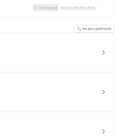
réinitialiser
voir toutes les offres
les plus pertinents