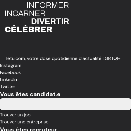
INFO
R
ME
R
I
N
CAR
N
ER
DIVE
R
TIR
CÉLÉBR
E
R
Têtu.com, votre dose quotidienne d’actualité LGBTQI+
Instagram
Facebook
LinkedIn
Twitter
Vous êtes candidat.e
Trouver un job
Trouver une entreprise
Vous êtes recruteur