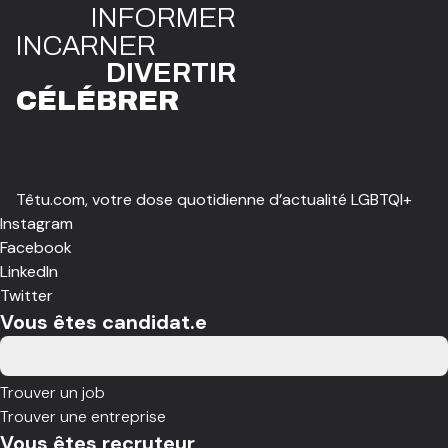
INFO
R
ME
R
I
N
CAR
N
ER
DIVE
R
TIR
CÉLÉBR
E
R
Têtu.com, votre dose quotidienne d’actualité LGBTQI+
Instagram
Facebook
LinkedIn
Twitter
Vous êtes candidat.e
Trouver un job
Trouver une entreprise
Vous êtes recruteur