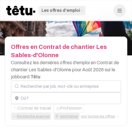
Les offres d'emploi
Offres
en
Contrat
de
chantier
Les
Sables-d'Olonne
Consultez les dernières offres d'emploi en Contrat de
chantier Les Sables-d'Olonne pour Août 2026 sur le
jobboard
Têtu
Rechercher par job, mot-clé ou entreprise
Localisation
Contrat de travail
Profession
Recherche avancée
réinitialiser
voir toutes les offres