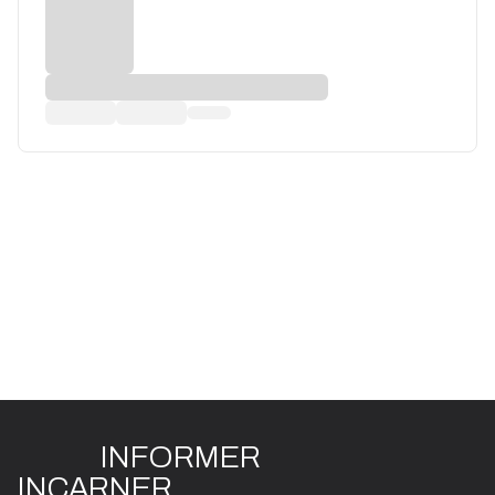
INFO
R
ME
R
I
N
CAR
N
ER