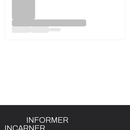
INFO
R
ME
R
I
N
CAR
N
ER