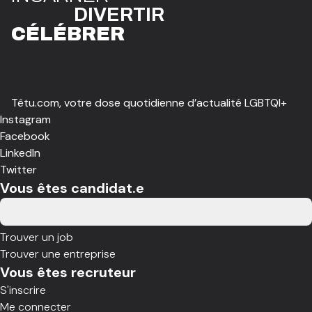
DIVE
R
TIR
CÉLÉBR
E
R
Têtu.com, votre dose quotidienne d’actualité LGBTQI+
Instagram
Facebook
LinkedIn
Twitter
Vous êtes candidat.e
Trouver un job
Trouver une entreprise
Vous êtes recruteur
S'inscrire
Me connecter