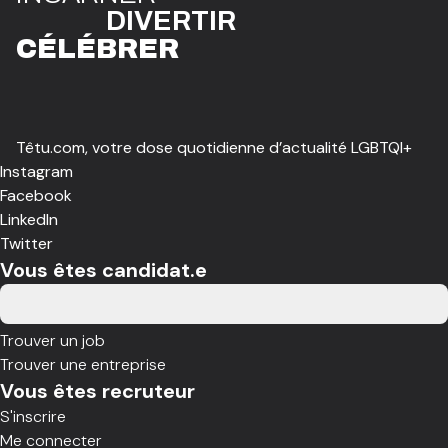
DIVE
R
TIR
CÉLÉBR
E
R
Têtu.com, votre dose quotidienne d’actualité LGBTQI+
Instagram
Facebook
LinkedIn
Twitter
Vous êtes candidat.e
Trouver un job
Trouver une entreprise
Vous êtes recruteur
S'inscrire
Me connecter