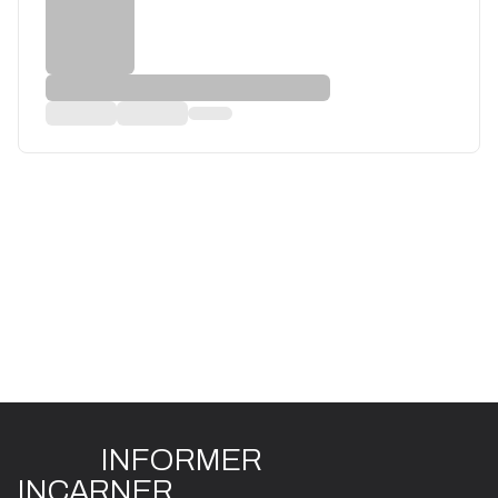
INFO
R
ME
R
I
N
CAR
N
ER