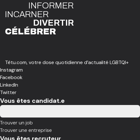
INFO
R
ME
R
I
N
CAR
N
ER
DIVE
R
TIR
CÉLÉBR
E
R
Têtu.com, votre dose quotidienne d’actualité LGBTQI+
Instagram
Facebook
LinkedIn
Twitter
Vous êtes candidat.e
Trouver un job
Trouver une entreprise
Vous êtes recruteur