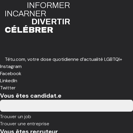
INFO
R
ME
R
I
N
CAR
N
ER
DIVE
R
TIR
CÉLÉBR
E
R
Têtu.com, votre dose quotidienne d’actualité LGBTQI+
Instagram
Facebook
LinkedIn
Twitter
Vous êtes candidat.e
Trouver un job
Trouver une entreprise
Vous êtes recruteur