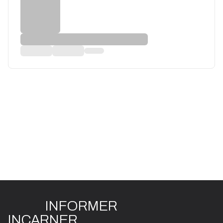
INFO
R
ME
R
I
N
CAR
N
ER