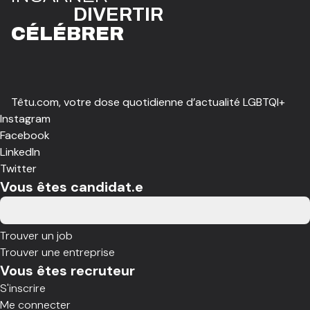
DIVE
R
TIR
CÉLÉBR
E
R
Têtu.com, votre dose quotidienne d’actualité LGBTQI+
Instagram
Facebook
LinkedIn
Twitter
Vous êtes candidat.e
Trouver un job
Trouver une entreprise
Vous êtes recruteur
S'inscrire
Me connecter