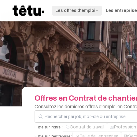
Les offres d'emploi
Les entrepris
Offres
en
Contrat
de
chantie
Consultez les dernières offres d'emploi en Contr
Rechercher par job, mot-clé ou entreprise
Contrat de travail
Profession
Filtre sur l'offre :
Taille de l'entreprise
Sec
Filtre sur l'entreprise :