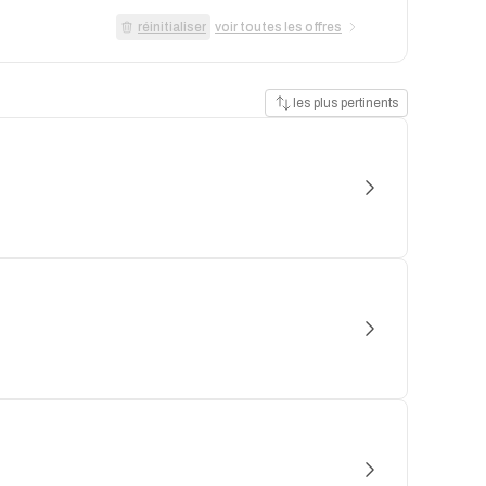
réinitialiser
voir toutes les offres
les plus pertinents