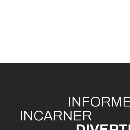
INFO
R
M
I
N
CAR
N
ER
DIVE
R
T