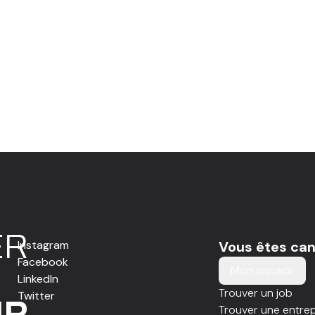
E
R
Instagram
Vous êtes can
Facebook
Mon espace
LinkedIn
Trouver un job
Twitter
IR
Trouver une entrep