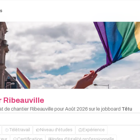
es
r
Ribeauville
at de chantier Ribeauville pour Août 2026 sur le jobboard
Têtu
Télétravail
Niveau d'études
Expérience
teur
Certification
Index d'égalité professionnelle