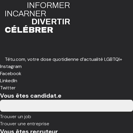
INFO
R
ME
R
I
N
CAR
N
ER
DIVE
R
TIR
CÉLÉBR
E
R
Têtu.com, votre dose quotidienne d’actualité LGBTQI+
Instagram
Facebook
LinkedIn
Twitter
Vous êtes candidat.e
Trouver un job
Trouver une entreprise
Vous êtes recruteur