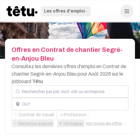
Les offres d'emploi
Offres
en
Contrat
de
chantier
Segré-
en-Anjou
Bleu
Consultez les dernières offres d'emploi en Contrat de
chantier Segré-en-Anjou Bleu pour Août 2026 sur le
jobboard
Têtu
Rechercher par job, mot-clé ou entreprise
Localisation
Contrat de travail
Profession
Recherche avancée
réinitialiser
voir toutes les offres