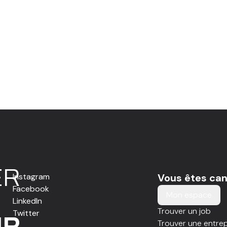
E
R
Instagram
Vous êtes can
Facebook
Mon espace
LinkedIn
Trouver un job
Twitter
IR
Trouver une entrep