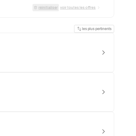
réinitialiser
voir toutes les offres
les plus pertinents