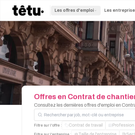
Les offres d'emploi
Les entrepris
Offres
en
Contrat
de
chantie
Consultez les dernières offres d'emploi en Cont
Rechercher par job, mot-clé ou entreprise
Contrat de travail
Profession
Filtre sur l'offre :
Taille de l'entreprise
Sec
Filtre sur l'entreprise :