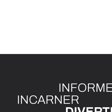
INFO
R
M
I
N
CAR
N
ER
DIVE
R
T