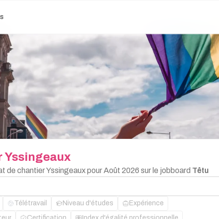
es
r
Yssingeaux
rat de chantier Yssingeaux pour Août 2026 sur le jobboard
Têtu
Télétravail
Niveau d'études
Expérience
teur
Certification
Index d'égalité professionnelle