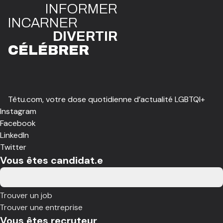
INFO
R
ME
R
I
N
CAR
N
ER
DIVE
R
TIR
CÉLÉBR
E
R
Têtu.com, votre dose quotidienne d’actualité LGBTQI+
Instagram
Facebook
LinkedIn
Twitter
Vous êtes candidat.e
Trouver un job
Trouver une entreprise
Vous êtes recruteur