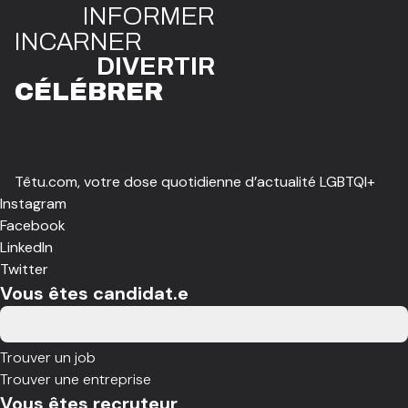
INFO
R
ME
R
I
N
CAR
N
ER
DIVE
R
TIR
CÉLÉBR
E
R
Têtu.com, votre dose quotidienne d’actualité LGBTQI+
Instagram
Facebook
LinkedIn
Twitter
Vous êtes candidat.e
Trouver un job
Trouver une entreprise
Vous êtes recruteur