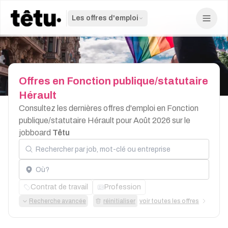
Les offres d'emploi
Offres
en
Fonction
publique/statutaire
Hérault
Consultez les dernières offres d'emploi en Fonction
publique/statutaire Hérault pour Août 2026 sur le
jobboard
Têtu
Rechercher par job, mot-clé ou entreprise
Localisation
Contrat de travail
Profession
Recherche avancée
réinitialiser
voir toutes les offres