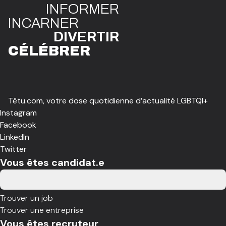
INFO
R
ME
R
I
N
CAR
N
ER
DIVE
R
TIR
CÉLÉBR
E
R
Têtu.com, votre dose quotidienne d’actualité LGBTQI+
Instagram
Facebook
LinkedIn
Twitter
Vous êtes candidat.e
Trouver un job
Trouver une entreprise
Vous êtes recruteur