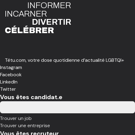
INFO
R
ME
R
I
N
CAR
N
ER
DIVE
R
TIR
CÉLÉBR
E
R
Têtu.com, votre dose quotidienne d’actualité LGBTQI+
Instagram
Facebook
LinkedIn
Twitter
Vous êtes candidat.e
Trouver un job
Trouver une entreprise
Vous êtes recruteur