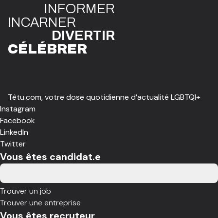
INFO
R
ME
R
I
N
CAR
N
ER
DIVE
R
TIR
CÉLÉBR
E
R
Têtu.com, votre dose quotidienne d’actualité LGBTQI+
Instagram
Facebook
LinkedIn
Twitter
Vous êtes candidat.e
Trouver un job
Trouver une entreprise
Vous êtes recruteur