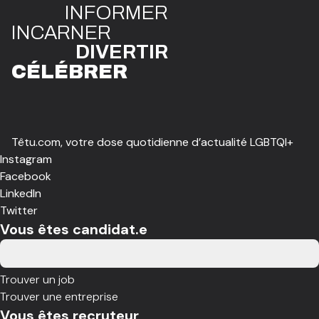
INFO
R
ME
R
I
N
CAR
N
ER
DIVE
R
TIR
CÉLÉBR
E
R
Têtu.com, votre dose quotidienne d’actualité LGBTQI+
Instagram
Facebook
LinkedIn
Twitter
Vous êtes candidat.e
Trouver un job
Trouver une entreprise
Vous êtes recruteur