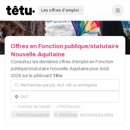
Les offres d'emploi
Offres
en
Fonction
publique/statutaire
Nouvelle-Aquitaine
Consultez les dernières offres d'emploi en Fonction
publique/statutaire Nouvelle-Aquitaine pour Août
2026 sur le jobboard
Têtu
Rechercher par job, mot-clé ou entreprise
Localisation
Contrat de travail
Profession
Recherche avancée
réinitialiser
voir toutes les offres