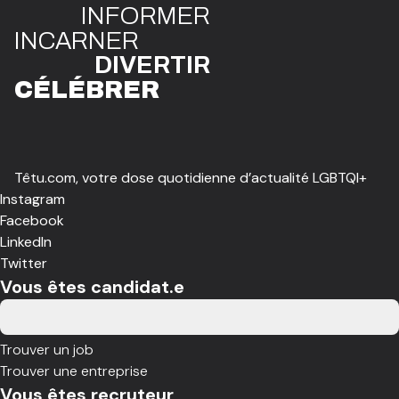
INFO
R
ME
R
I
N
CAR
N
ER
DIVE
R
TIR
CÉLÉBR
E
R
Têtu.com, votre dose quotidienne d’actualité LGBTQI+
Instagram
Facebook
LinkedIn
Twitter
Vous êtes candidat.e
Trouver un job
Trouver une entreprise
Vous êtes recruteur