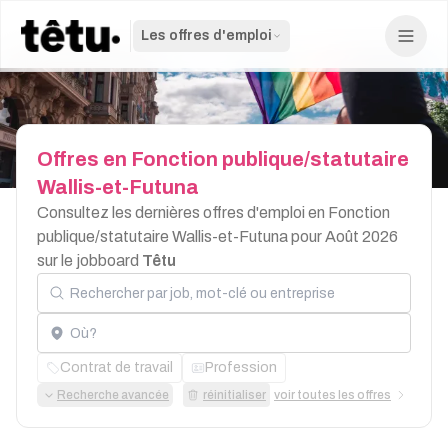
Les offres d'emploi
Offres
en
Fonction
publique/statutaire
Wallis-et-Futuna
Consultez les dernières offres d'emploi en Fonction
publique/statutaire Wallis-et-Futuna pour Août 2026
sur le jobboard
Têtu
Rechercher par job, mot-clé ou entreprise
Localisation
Contrat de travail
Profession
Recherche avancée
réinitialiser
voir toutes les offres