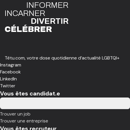
INFO
R
ME
R
I
N
CAR
N
ER
DIVE
R
TIR
CÉLÉBR
E
R
Têtu.com, votre dose quotidienne d’actualité LGBTQI+
Instagram
Facebook
LinkedIn
Twitter
Vous êtes candidat.e
Trouver un job
Trouver une entreprise
Vous êtes recruteur