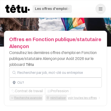
Les offres d'emploi
Offres
en
Fonction
publique/statutaire
Alençon
Consultez les dernières offres d'emploi en Fonction
publique/statutaire Alençon pour Août 2026 sur le
jobboard
Têtu
Rechercher par job, mot-clé ou entreprise
Localisation
Contrat de travail
Profession
Recherche avancée
réinitialiser
voir toutes les offres