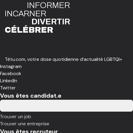
INFO
R
ME
R
I
N
CAR
N
ER
DIVE
R
TIR
CÉLÉBR
E
R
Têtu.com, votre dose quotidienne d’actualité LGBTQI+
Instagram
Facebook
LinkedIn
Twitter
Vous êtes candidat.e
Trouver un job
Trouver une entreprise
Vous êtes recruteur