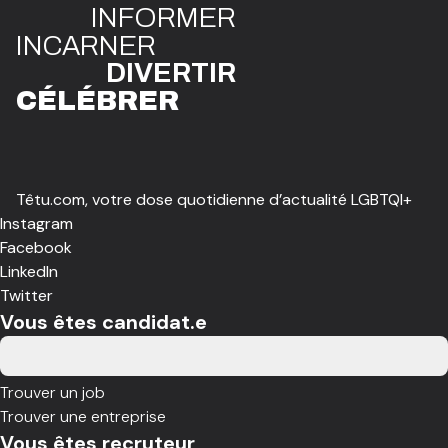
INFO
R
ME
R
I
N
CAR
N
ER
DIVE
R
TIR
CÉLÉBR
E
R
Têtu.com, votre dose quotidienne d’actualité LGBTQI+
Instagram
Facebook
LinkedIn
Twitter
Vous êtes candidat.e
Trouver un job
Trouver une entreprise
Vous êtes recruteur