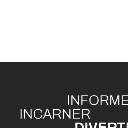
INFO
R
M
I
N
CAR
N
ER
DIVE
R
T