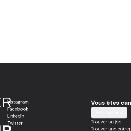
E
R
Instagram
Vous êtes can
Facebook
Mon espace
LinkedIn
Trouver un job
Twitter
IR
Trouver une entrep