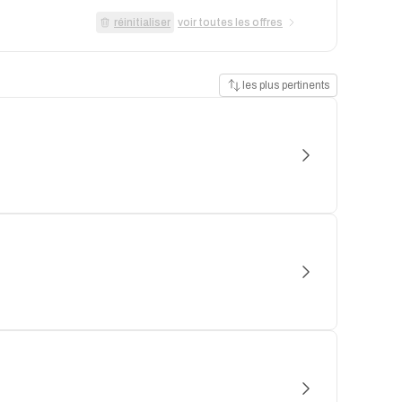
réinitialiser
voir toutes les offres
les plus pertinents