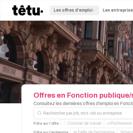
Les offres d'emploi
Les entrepris
Offres
en
Fonction
publique/
Consultez les dernières offres d'emploi en Fonc
Rechercher par job, mot-clé ou entreprise
Contrat de travail
Profession
Filtre sur l'offre :
Taille de l'entreprise
Sec
Filtre sur l'entreprise :