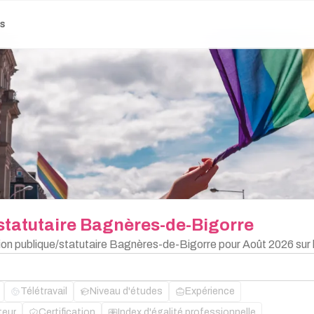
es
statutaire
Bagnères-de-Bigorre
tion publique/statutaire Bagnères-de-Bigorre pour Août 2026 sur
Télétravail
Niveau d'études
Expérience
teur
Certification
Index d'égalité professionnelle