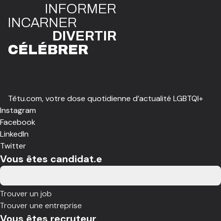
INFO
R
ME
R
I
N
CAR
N
ER
DIVE
R
TIR
CÉLÉBR
E
R
Têtu.com, votre dose quotidienne d’actualité LGBTQI+
Instagram
Facebook
LinkedIn
Twitter
Vous êtes candidat.e
Trouver un job
Trouver une entreprise
Vous êtes recruteur