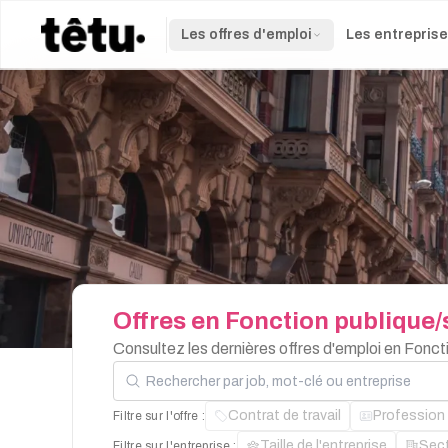
Les offres d'emploi
Les entrepris
Offres
en
Fonction
publique/
Consultez les dernières offres d'emploi en Fonct
Rechercher par job, mot-clé ou entreprise
Contrat de travail
Profession
Filtre sur l'offre :
Taille de l'entreprise
Sec
Filtre sur l'entreprise :