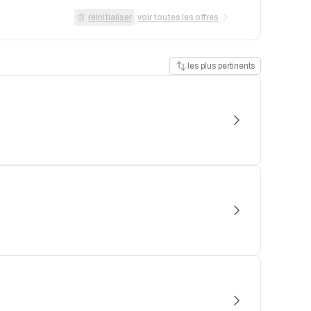
réinitialiser
voir toutes les offres
les plus pertinents