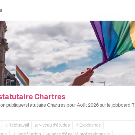
es
statutaire
Chartres
ion publique/statutaire Chartres pour Août 2026 sur le jobboard
T
Télétravail
Niveau d'études
Expérience
teur
Certification
Index d'égalité professionnelle