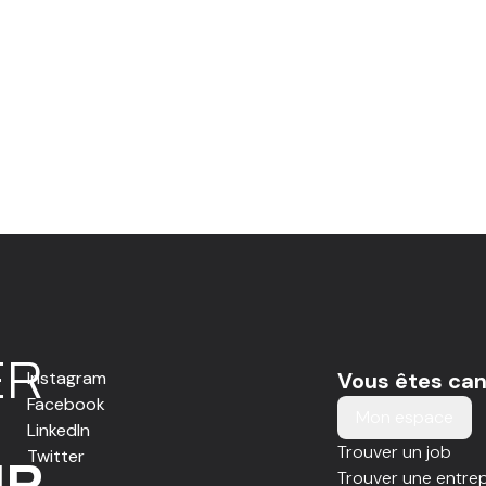
E
R
Instagram
Vous êtes can
Facebook
Mon espace
LinkedIn
Trouver un job
Twitter
IR
Trouver une entrep