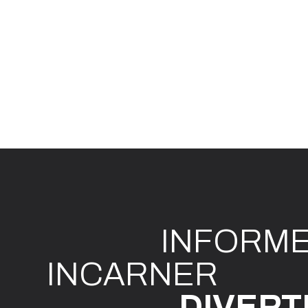
INFO
R
M
I
N
CAR
N
ER
DIVE
R
T