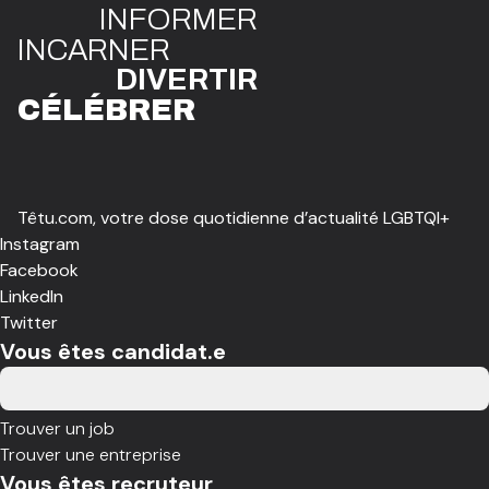
INFO
R
ME
R
I
N
CAR
N
ER
DIVE
R
TIR
CÉLÉBR
E
R
Têtu.com, votre dose quotidienne d’actualité LGBTQI+
Instagram
Facebook
LinkedIn
Twitter
Vous êtes candidat.e
Trouver un job
Trouver une entreprise
Vous êtes recruteur