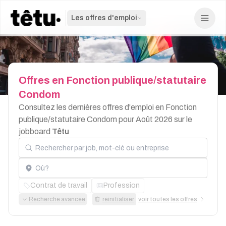
Les offres d'emploi
Offres
en
Fonction
publique/statutaire
Condom
Consultez les dernières offres d'emploi en Fonction
publique/statutaire Condom pour Août 2026 sur le
jobboard
Têtu
Rechercher par job, mot-clé ou entreprise
Localisation
Contrat de travail
Profession
Recherche avancée
réinitialiser
voir toutes les offres