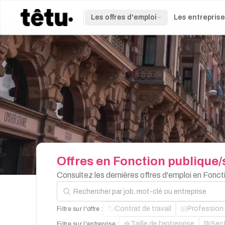
Les offres d'emploi
Les entrepris
Offres
en
Fonction
publique/
Consultez les dernières offres d'emploi en Fonc
Rechercher par job, mot-clé ou entreprise
Contrat de travail
Profession
Filtre sur l'offre :
Taille de l'entreprise
Sec
Filtre sur l'entreprise :