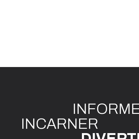
INFO
R
M
I
N
CAR
N
ER
DIVE
R
T