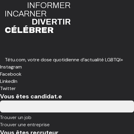
INFO
R
ME
R
I
N
CAR
N
ER
DIVE
R
TIR
CÉLÉBR
E
R
Têtu.com, votre dose quotidienne d’actualité LGBTQI+
Instagram
Facebook
LinkedIn
Twitter
Vous êtes candidat.e
Trouver un job
Trouver une entreprise
Vous êtes recruteur