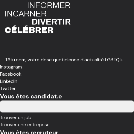
INFO
R
ME
R
I
N
CAR
N
ER
DIVE
R
TIR
CÉLÉBR
E
R
Têtu.com, votre dose quotidienne d’actualité LGBTQI+
Instagram
Facebook
LinkedIn
Twitter
Vous êtes candidat.e
Trouver un job
Trouver une entreprise
Vous êtes recruteur