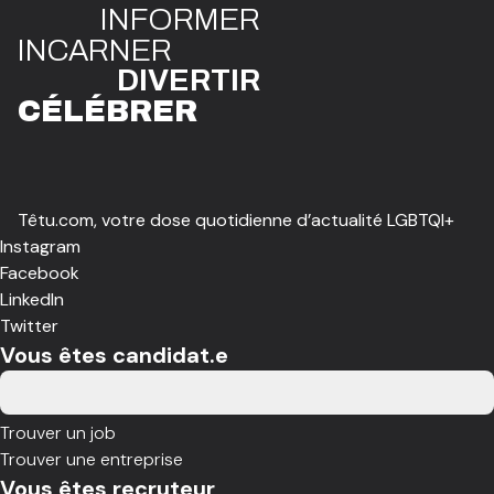
INFO
R
ME
R
I
N
CAR
N
ER
DIVE
R
TIR
CÉLÉBR
E
R
Têtu.com, votre dose quotidienne d’actualité LGBTQI+
Instagram
Facebook
LinkedIn
Twitter
Vous êtes candidat.e
Trouver un job
Trouver une entreprise
Vous êtes recruteur