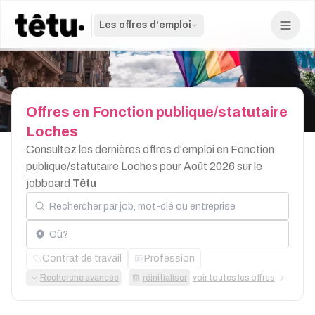
Les offres d'emploi
Offres
en
Fonction
publique/statutaire
Loches
Consultez les dernières offres d'emploi en Fonction
publique/statutaire Loches pour Août 2026 sur le
jobboard
Têtu
Rechercher par job, mot-clé ou entreprise
Localisation
Contrat de travail
Profession
Recherche avancée
réinitialiser
voir toutes les offres