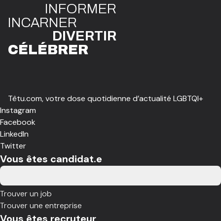
INFO
R
ME
R
I
N
CAR
N
ER
DIVE
R
TIR
CÉLÉBR
E
R
Têtu.com, votre dose quotidienne d’actualité LGBTQI+
Instagram
Facebook
LinkedIn
Twitter
Vous êtes candidat.e
Trouver un job
Trouver une entreprise
Vous êtes recruteur