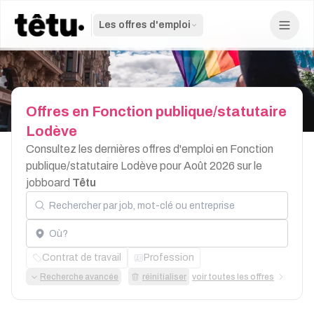
Les offres d'emploi
Offres
en
Fonction
publique/statutaire
Lodève
Consultez les dernières offres d'emploi en Fonction
publique/statutaire Lodève pour Août 2026 sur le
jobboard
Têtu
Rechercher par job, mot-clé ou entreprise
Localisation
Contrat de travail
Profession
Recherche avancée
réinitialiser
voir toutes les offres