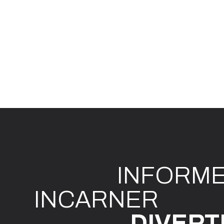
INFO
R
M
I
N
CAR
N
ER
DIVE
R
T