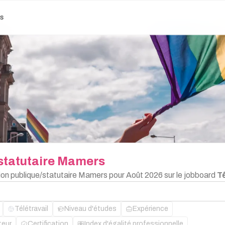
es
statutaire
Mamers
tion publique/statutaire Mamers pour Août 2026 sur le jobboard
T
Télétravail
Niveau d'études
Expérience
teur
Certification
Index d'égalité professionnelle