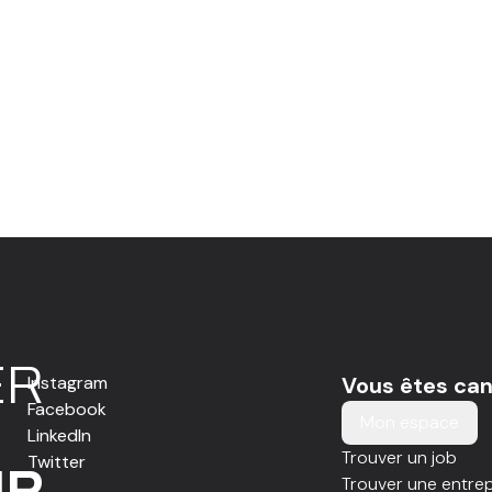
E
R
Instagram
Vous êtes can
Facebook
Mon espace
LinkedIn
Trouver un job
Twitter
IR
Trouver une entrep