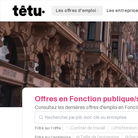
Les offres d'emploi
Les entrepris
Offres
en
Fonction
publique/
Consultez les dernières offres d'emploi en Fonc
Rechercher par job, mot-clé ou entreprise
Contrat de travail
Profession
Filtre sur l'offre :
Taille de l'entreprise
Sec
Filtre sur l'entreprise :