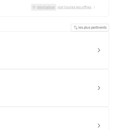
réinitialiser
voir toutes les offres
les plus pertinents