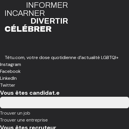
INFO
R
ME
R
I
N
CAR
N
ER
DIVE
R
TIR
CÉLÉBR
E
R
Têtu.com, votre dose quotidienne d’actualité LGBTQI+
Instagram
Facebook
LinkedIn
Twitter
Vous êtes candidat.e
Trouver un job
Trouver une entreprise
Vous êtes recruteur