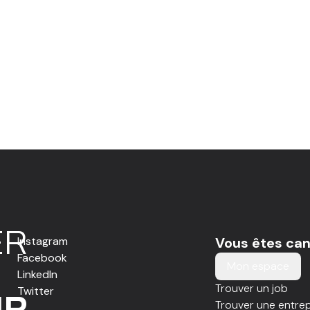
E
R
Instagram
Vous êtes can
Facebook
Mon espace
LinkedIn
Trouver un job
Twitter
IR
Trouver une entrep