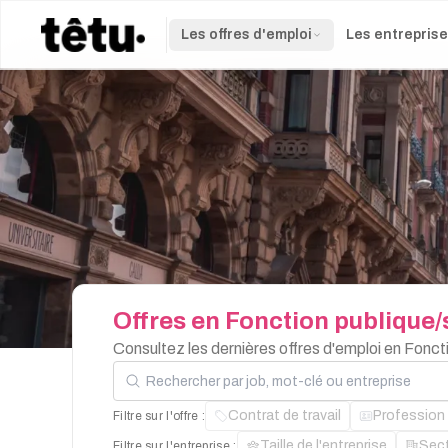
Les offres d'emploi
Les entrepris
Offres
en
Fonction
publique/
Consultez les dernières offres d'emploi en Fonc
Rechercher par job, mot-clé ou entreprise
Contrat de travail
Profession
Filtre sur l'offre :
Taille de l'entreprise
Sec
Filtre sur l'entreprise :