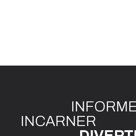
INFO
R
M
I
N
CAR
N
ER
DIVE
R
T