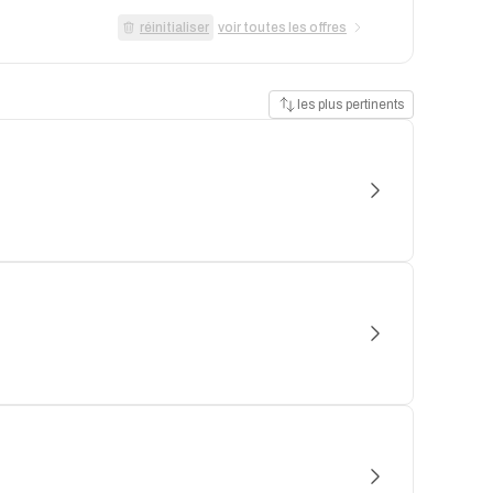
réinitialiser
voir toutes les offres
les plus pertinents