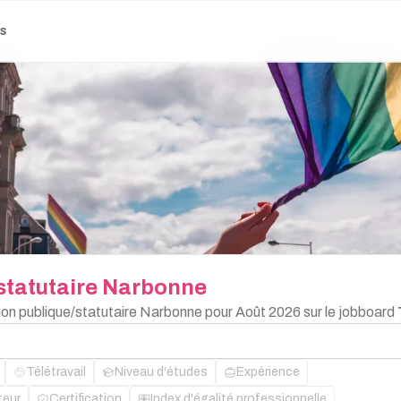
es
statutaire
Narbonne
tion publique/statutaire Narbonne pour Août 2026 sur le jobboard
Télétravail
Niveau d'études
Expérience
teur
Certification
Index d'égalité professionnelle