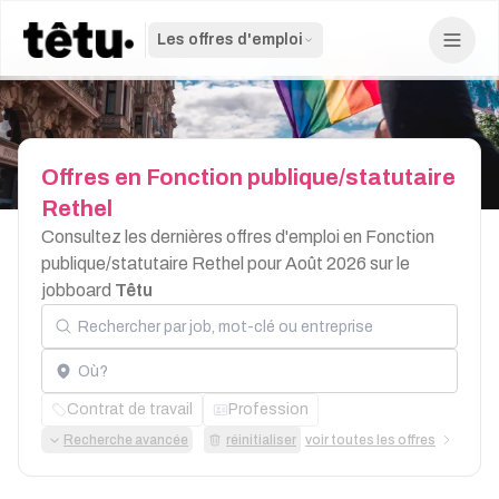
Les offres d'emploi
Offres
en
Fonction
publique/statutaire
Rethel
Consultez les dernières offres d'emploi en Fonction
publique/statutaire Rethel pour Août 2026 sur le
jobboard
Têtu
Rechercher par job, mot-clé ou entreprise
Localisation
Contrat de travail
Profession
Recherche avancée
réinitialiser
voir toutes les offres