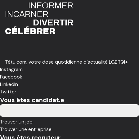
INFO
R
ME
R
I
N
CAR
N
ER
DIVE
R
TIR
CÉLÉBR
E
R
Têtu.com, votre dose quotidienne d’actualité LGBTQI+
Instagram
Facebook
LinkedIn
Twitter
Vous êtes candidat.e
Trouver un job
Trouver une entreprise
Vous êtes recruteur