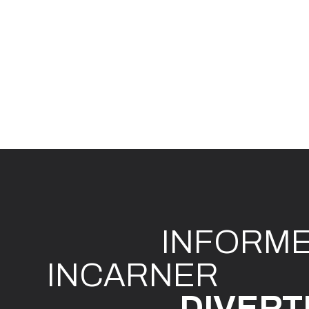
INFO
R
M
I
N
CAR
N
ER
DIVE
R
T