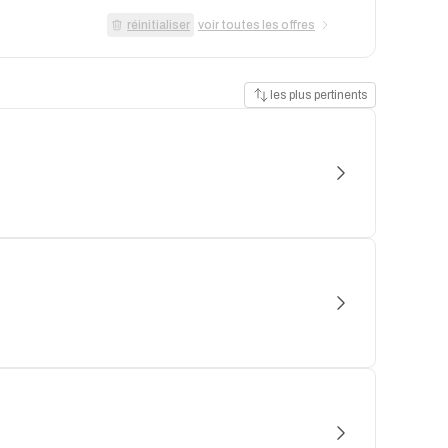
réinitialiser
voir toutes les offres
les plus pertinents