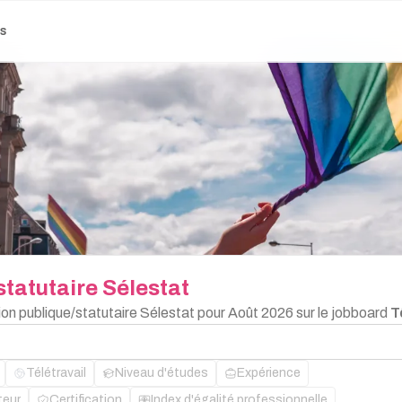
es
statutaire
Sélestat
ion publique/statutaire Sélestat pour Août 2026 sur le jobboard
T
Télétravail
Niveau d'études
Expérience
teur
Certification
Index d'égalité professionnelle