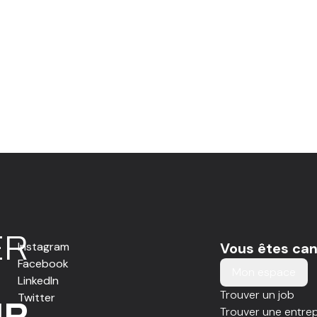
E
R
Instagram
Vous êtes can
Facebook
Mon espace
LinkedIn
Trouver un job
Twitter
IR
Trouver une entrep