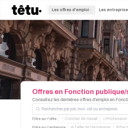
Les offres d'emploi
Les entrepris
Offres
en
Fonction
publique/
Consultez les dernières offres d'emploi en Fonct
Rechercher par job, mot-clé ou entreprise
Contrat de travail
Profession
Filtre sur l'offre :
Taille de l'entreprise
Sec
Filtre sur l'entreprise :