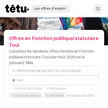
Les offres d'emploi
Offres
en
Fonction
publique/statutaire
Toul
Consultez les dernières offres d'emploi en Fonction
publique/statutaire Toul pour Août 2026 sur le
jobboard
Têtu
Rechercher par job, mot-clé ou entreprise
Localisation
Contrat de travail
Profession
Recherche avancée
réinitialiser
voir toutes les offres