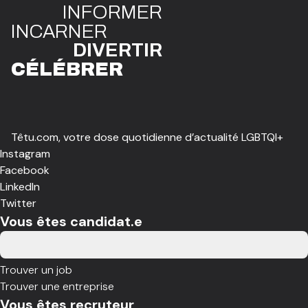
INFO
R
ME
R
I
N
CAR
N
ER
DIVE
R
TIR
CÉLÉBR
E
R
Têtu.com, votre dose quotidienne d’actualité LGBTQI+
Instagram
Facebook
LinkedIn
Twitter
Vous êtes candidat.e
Trouver un job
Trouver une entreprise
Vous êtes recruteur